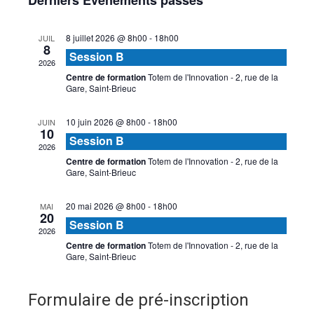
Derniers Évènements passés
vues
navigatio
une
Évèn
de
date.
8 juillet 2026 @ 8h00
-
18h00
JUIL
vues
8
Session B
Évèneme
2026
Centre de formation
Totem de l'Innovation - 2, rue de la
Gare, Saint-Brieuc
10 juin 2026 @ 8h00
-
18h00
JUIN
10
Session B
2026
Centre de formation
Totem de l'Innovation - 2, rue de la
Gare, Saint-Brieuc
20 mai 2026 @ 8h00
-
18h00
MAI
20
Session B
2026
Centre de formation
Totem de l'Innovation - 2, rue de la
Gare, Saint-Brieuc
Formulaire de pré-inscription