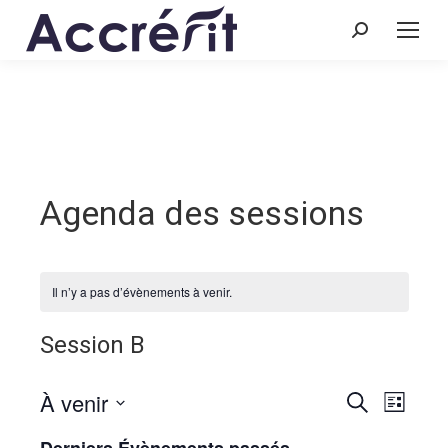
Recherche
:
Agenda des sessions
Il n’y a pas d’évènements à venir.
Session B
À venir
Recherch
Navig
Recherche
Liste
de
et
Sélectionnez